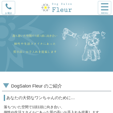
コ
サ
ン
イ
電
テ
DogSalon
ト
話
ン
メ
を
ツ
ニ
Fleur（フ
か
本
ュ
け
文
ー
ルール）
る
へ
を
ス
開
キ
く
ッ
プ
DogSalon Fleur のご紹介
あなたの大切なワンちゃんのために…
落ちついた空間で1頭1頭に向き合い、
個性や生活スタイルにあった質の高いお手入れを提案します。