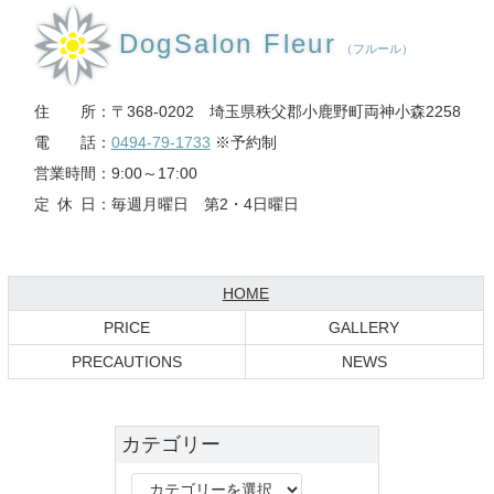
DogSalon Fleur
（フルール）
住所
：
〒368-0202
埼玉県秩父郡小鹿野町両神小森2258
電話
：
0494-79-1733
※予約制
営業時間
：
9:00～17:00
定休日
：
毎週月曜日 第2・4日曜日
コ
ペ
ン
ー
テ
ジ
現在のページ
HOME
ン
の
PRICE
GALLERY
ツ
先
本
頭
PRECAUTIONS
NEWS
文
へ
の
戻
先
る
カテゴリー
頭
へ
カ