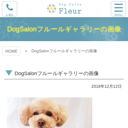
コ
サ
ン
イ
電
テ
DogSalon
ト
話
ン
メ
を
ツ
DogSalonフルールギャラリーの画像
ニ
Fleur（フ
か
本
ュ
け
文
ー
ルール）
る
へ
を
ス
DogSalonフルールギャラリーの画像
HOME
開
キ
く
ッ
プ
DogSalonフルールギャラリーの画像
2018年12月12日