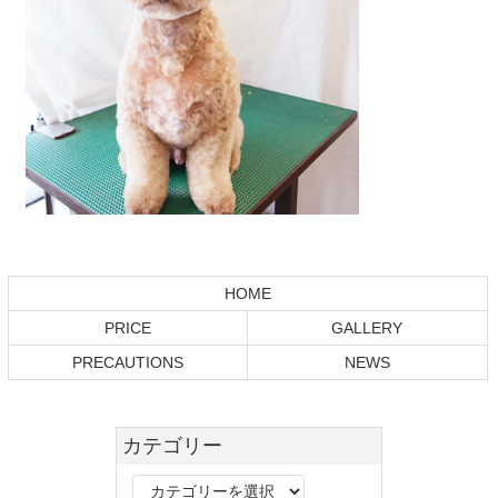
コ
ペ
ン
ー
テ
ジ
HOME
ン
の
PRICE
GALLERY
ツ
先
本
頭
PRECAUTIONS
NEWS
文
へ
の
戻
先
る
カテゴリー
頭
へ
カ
戻