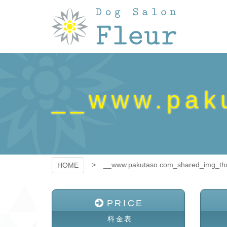
コ
ン
テ
ン
ツ
DogSalon
本
文
へ
Fleur（フルー
ス
__www.pak
キ
ル）
ッ
プ
__www.pakutaso.com_shared_img_t
HOME
PRICE
料金表