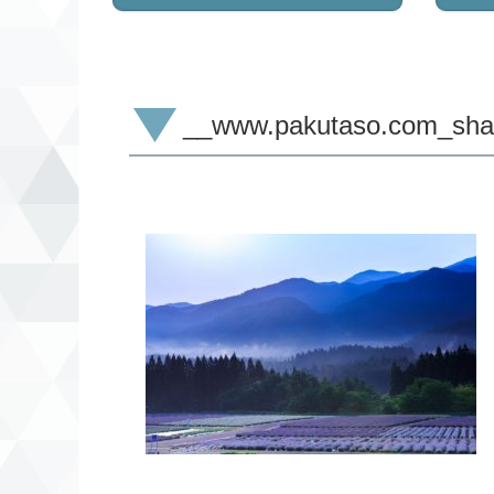
__www.pakutaso.com_sh
コ
ペ