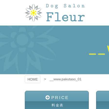
コ
ン
テ
ン
ツ
DogSalon
本
文
へ
Fleur（フルー
ス
__
キ
ル）
ッ
プ
__www.pakutaso_01
HOME
PRICE
料金表