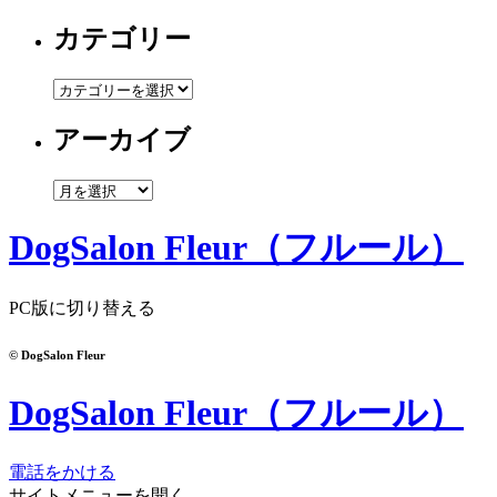
カテゴリー
カ
テ
アーカイブ
ゴ
リ
ー
ア
ー
カ
DogSalon Fleur（フルール）
イ
ブ
PC版に切り替える
© DogSalon Fleur
DogSalon Fleur（フルール）
電話をかける
サイトメニューを開く